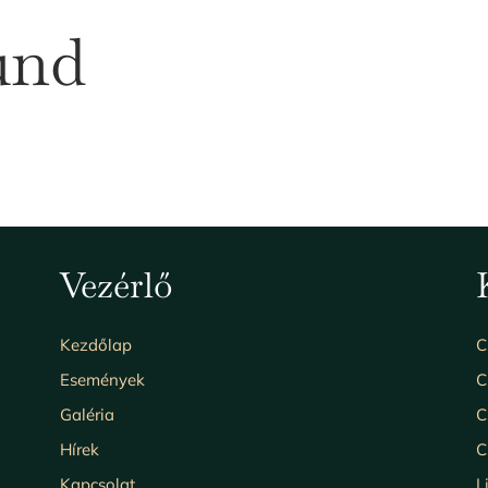
und
Vezérlő
Kezdőlap
C
Események
C
Galéria
C
Hírek
C
Kapcsolat
L