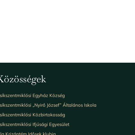
Közösségek
síkszentmiklósi Egyház Község
síkszentmiklósi „Nyirő József” Általános Iskola
síkszentmiklósi Közbirtokosság
síkszentmiklósi Ifjúsági Egyesület
ila Krizántém Idősek klubja